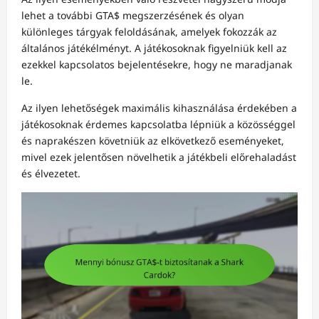
lehet a további GTA$ megszerzésének és olyan
különleges tárgyak feloldásának, amelyek fokozzák az
általános játékélményt. A játékosoknak figyelniük kell az
ezekkel kapcsolatos bejelentésekre, hogy ne maradjanak
le.
Az ilyen lehetőségek maximális kihasználása érdekében a
játékosoknak érdemes kapcsolatba lépniük a közösséggel
és naprakészen követniük az elkövetkező eseményeket,
mivel ezek jelentősen növelhetik a játékbeli előrehaladást
és élvezetet.