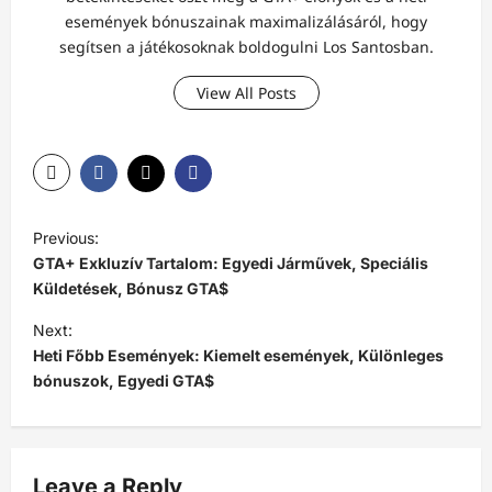
események bónuszainak maximalizálásáról, hogy
segítsen a játékosoknak boldogulni Los Santosban.
View All Posts
P
Previous:
o
GTA+ Exkluzív Tartalom: Egyedi Járművek, Speciális
s
Küldetések, Bónusz GTA$
t
Next:
Heti Főbb Események: Kiemelt események, Különleges
n
bónuszok, Egyedi GTA$
a
v
i
Leave a Reply