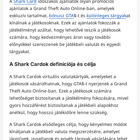
A
Shark Card
időszakos ajánlatok olyan promóciós
ajánlatok a Grand Theft Auto Online-ban, amelyek
exkluzív tartalmat,
bónusz GTA
$-t és
különleges tárgyak
at
kínálnak a játékosoknak. Ezek az ajánlatok fokozzák a
játékélményt azáltal, hogy lehetővé teszik a játékosok
számára, hogy kedvezményes áron vagy további
előnyökkel szerezzenek be játékbeli valutát és egyedi
tárgyakat.
A Shark Cardok definíciója és célja
A Shark Cardok virtuális valutakártyák, amelyeket a
játékosok vásárolhatnak, hogy GTA$-t nyerjenek a Grand
Theft Auto Online-ban. Ezek a játékosok számára
lehetőséget biztosítanak a játékélmény fokozására, mivel
gyors hozzáférést biztosítanak a játékbeli alapokhoz
anélkül, hogy hosszú játékidőre lenne szükség.
A Shark Cardok elsődleges célja, hogy kényelmes módot
kínáljanak a játékbeli valuta megszerzésére, amelyet
járművek, ingatlanok és egyéb tárgyak vásárlására lehet