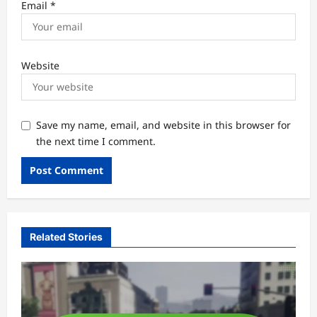
Email
*
Website
Save my name, email, and website in this browser for
the next time I comment.
Related Stories