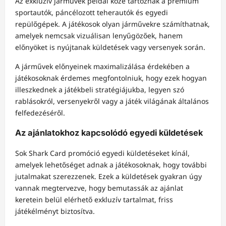
Az exkluzív járművek példái közé tartoznak a prémium
sportautók, páncélozott teherautók és egyedi
repülőgépek. A játékosok olyan járművekre számíthatnak,
amelyek nemcsak vizuálisan lenyűgözőek, hanem
előnyöket is nyújtanak küldetések vagy versenyek során.
A járművek előnyeinek maximalizálása érdekében a
játékosoknak érdemes megfontolniuk, hogy ezek hogyan
illeszkednek a játékbeli stratégiájukba, legyen szó
rablásokról, versenyekről vagy a játék világának általános
felfedezéséről.
Az ajánlatokhoz kapcsolódó egyedi küldetések
Sok Shark Card promóció egyedi küldetéseket kínál,
amelyek lehetőséget adnak a játékosoknak, hogy további
jutalmakat szerezzenek. Ezek a küldetések gyakran úgy
vannak megtervezve, hogy bemutassák az ajánlat
keretein belül elérhető exkluzív tartalmat, friss
játékélményt biztosítva.