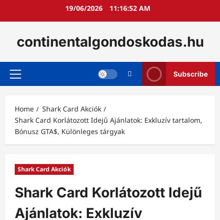
Skip
19/06/2026
11:16:53 AM
to
content
continentalgondoskodas.hu
Subscribe
Primary
Menu
Home
Shark Card Akciók
Shark Card Korlátozott Idejű Ajánlatok: Exkluzív tartalom,
Bónusz GTA$, Különleges tárgyak
Shark Card Akciók
Shark Card Korlátozott Idejű
Ajánlatok: Exkluzív