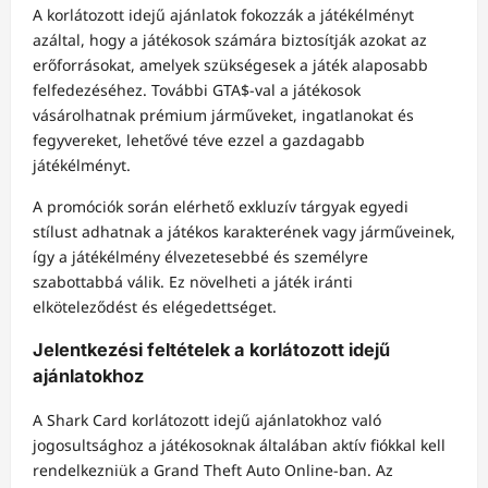
A korlátozott idejű ajánlatok fokozzák a játékélményt
azáltal, hogy a játékosok számára biztosítják azokat az
erőforrásokat, amelyek szükségesek a játék alaposabb
felfedezéséhez. További GTA$-val a játékosok
vásárolhatnak prémium járműveket, ingatlanokat és
fegyvereket, lehetővé téve ezzel a gazdagabb
játékélményt.
A promóciók során elérhető exkluzív tárgyak egyedi
stílust adhatnak a játékos karakterének vagy járműveinek,
így a játékélmény élvezetesebbé és személyre
szabottabbá válik. Ez növelheti a játék iránti
elköteleződést és elégedettséget.
Jelentkezési feltételek a korlátozott idejű
ajánlatokhoz
A Shark Card korlátozott idejű ajánlatokhoz való
jogosultsághoz a játékosoknak általában aktív fiókkal kell
rendelkezniük a Grand Theft Auto Online-ban. Az