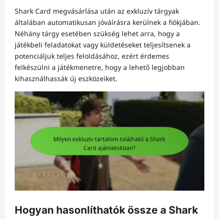
Shark Card megvásárlása után az exkluzív tárgyak
általában automatikusan jóváírásra kerülnek a fiókjában.
Néhány tárgy esetében szükség lehet arra, hogy a
játékbeli feladatokat vagy küldetéseket teljesítsenek a
potenciáljuk teljes feloldásához, ezért érdemes
felkészülni a játékmenetre, hogy a lehető legjobban
kihasználhassák új eszközeiket.
Hogyan hasonlíthatók össze a Shark