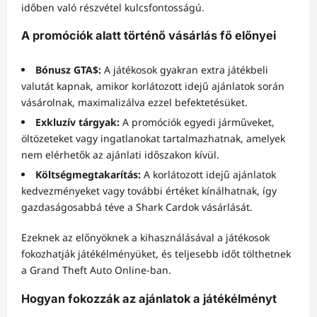
időben való részvétel kulcsfontosságú.
A promóciók alatt történő vásárlás fő előnyei
Bónusz GTA$:
A játékosok gyakran extra játékbeli
valutát kapnak, amikor korlátozott idejű ajánlatok során
vásárolnak, maximalizálva ezzel befektetésüket.
Exkluzív tárgyak:
A promóciók egyedi járműveket,
öltözeteket vagy ingatlanokat tartalmazhatnak, amelyek
nem elérhetők az ajánlati időszakon kívül.
Költségmegtakarítás:
A korlátozott idejű ajánlatok
kedvezményeket vagy további értéket kínálhatnak, így
gazdaságosabbá téve a Shark Cardok vásárlását.
Ezeknek az előnyöknek a kihasználásával a játékosok
fokozhatják játékélményüket, és teljesebb időt tölthetnek
a Grand Theft Auto Online-ban.
Hogyan fokozzák az ajánlatok a játékélményt