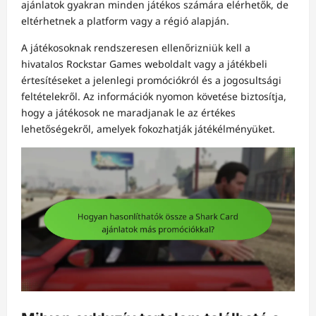
ajánlatok gyakran minden játékos számára elérhetők, de
eltérhetnek a platform vagy a régió alapján.
A játékosoknak rendszeresen ellenőrizniük kell a
hivatalos Rockstar Games weboldalt vagy a játékbeli
értesítéseket a jelenlegi promóciókról és a jogosultsági
feltételekről. Az információk nyomon követése biztosítja,
hogy a játékosok ne maradjanak le az értékes
lehetőségekről, amelyek fokozhatják játékélményüket.